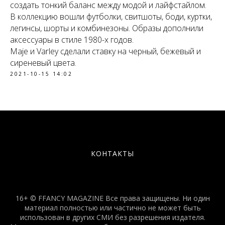
создать тонкий баланс между модой и лайфстайлом.
В коллекцию вошли футболки, свитшоты, боди, куртки,
легинсы, шорты и комбинезоны. Образы дополнили
аксессуары в стиле 1980-х годов.
Maje и Varley сделали ставку на черный, бежевый и
сиреневый цвета.
2021-10-15 14:02
КОНТАКТЫ
16+ © FFANCY MAGAZINE Все права защищены. Ни один
материал полностью или частично не может быть
использован в других СМИ без разрешения издателя.