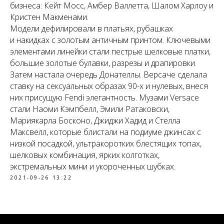
бизнеса: Кейт Мосс, Амбер Валлетта, Шалом Харлоу и
Кристен Макменами.
Модели дефилировали в платьях, рубашках
и накидках с золотым античным принтом. Ключевыми
элементами линейки стали пестрые шелковые платки,
большие золотые булавки, разрезы и драпировки.
Затем настала очередь Донателлы. Версаче сделала
ставку на сексуальных образах 90-х и нулевых, внеся
них присущую Fendi элегантность. Музами Versace
стали Наоми Кэмпбелл, Эмили Ратаковски,
Мариякарла Босконо, Джиджи Хадид и Стелла
Максвелл, которые блистали на подиуме джинсах с
низкой посадкой, ультракоротких блестящих топах,
шелковых комбинация, ярких колготках,
экстремальных мини и укороченных шубках.
2021-09-26 13:22