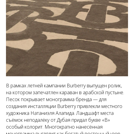
В рамках летней кампании Burberry выпущен ролик,
на котором запечатлен караван в арабской пустыне.
Песок покрывает монограмма бренда — для
создания инсталляции Burberry привлекли местного
художника Натаниэля Алапида. Ландшафт места
съёмок неподалёку от Дубая придал букве «B»
особый колорит. Многократно нанесённая
монограмма выглядит как богатый восточный узор.