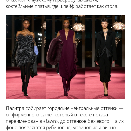
коктейльные платья, где шлейф работает как стола.
Палитра собирает городские нейтральные оттенки —
от фирменного camel, который в тексте показа
переименован в «fawn», до оттенков бежевого. На их
фоне появляются рубиновые, малиновые и винно-