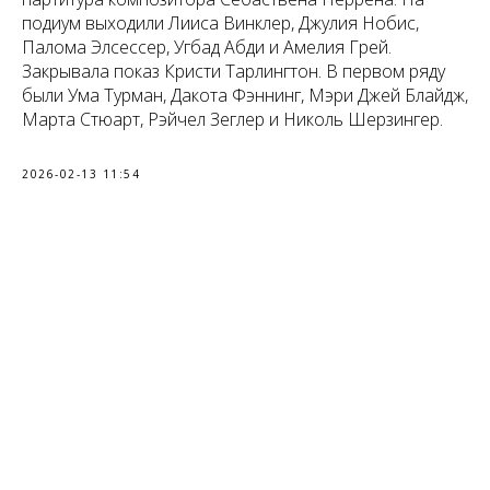
подиум выходили Лииса Винклер, Джулия Нобис,
Палома Элсессер, Угбад Абди и Амелия Грей.
Закрывала показ Кристи Тарлингтон. В первом ряду
были Ума Турман, Дакота Фэннинг, Мэри Джей Блайдж,
Марта Стюарт, Рэйчел Зеглер и Николь Шерзингер.
2026-02-13 11:54