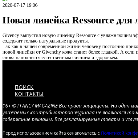
2020-07-17 19:06
Новая линейка Ressource для 
Givency выпустил новую линейку Ressource с увлажняющим эфф
содержит только натуральные продукты.
Так как в нашей современной жизни человеку постоянно приход
новой линейки от Givenchy кожа станет более гладкой. А если
снова наполнится естественным сиянием и здоровьем.
ПОИСК
КОНТАКТЫ
16+ © FFANCY MAGAZINE Все права защищены. Ни один м
уважаемых контрибьюторов журнала не являются точко
содержание рекламы. Все рекламируемые товары и услу
Перед использованием сайта ознакомьтесь с
Политикой конф