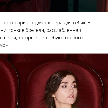
мана как вариант для «вечера для себя». В
ни, тонкие бретели, расслабленная
ь вещи, которые не требуют особого
мом.