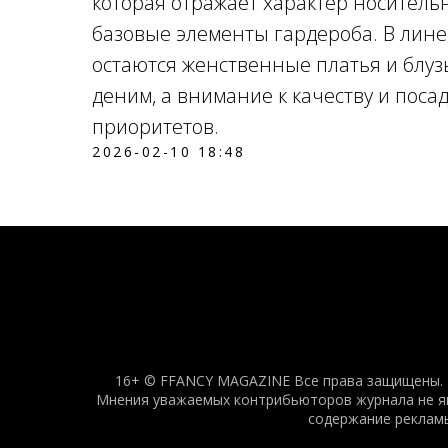
которая отражает характер носитель
базовые элементы гардероба. В лин
остаются женственные платья и блуз
деним, а внимание к качеству и поса
приоритетов.
2026-02-10 18:48
16+ © FFANCY MAGAZINE Все права защищены. Н
Мнения уважаемых контрибьюторов журнала не явл
содержание рекламы