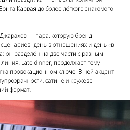
онга Карвая до более лёгкого знакомого
 Джарахов — пара, которую бренд
 сценариев: день в отношениях и день «в
а: он разделён на две части с разным
иния, Late dinner, продолжает тему
егка провокационном ключе. В ней акцент
лупрозрачности, сатине и кружеве —
ний формат.