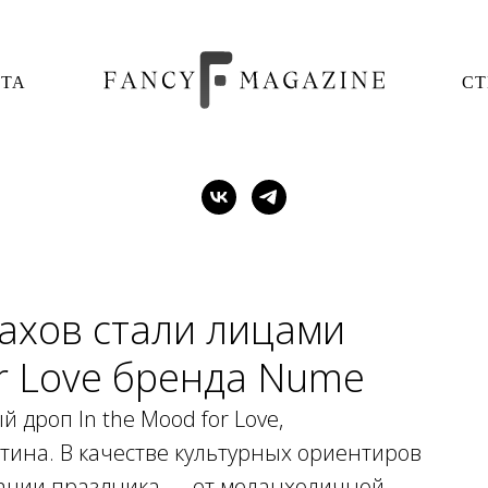
ОТА
СТ
ахов стали лицами
or Love бренда Nume
дроп In the Mood for Love,
ина. В качестве культурных ориентиров
ации праздника — от меланхоличной