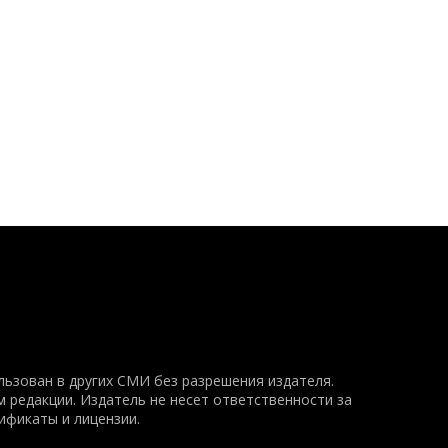
ьзован в других СМИ без разрешения издателя.
 редакции. Издатель не несет ответственности за
ификаты и лицензии.