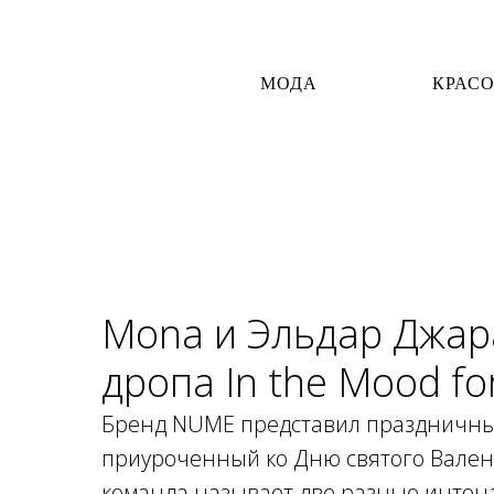
МОДА
КРАС
Mona и Эльдар Джар
дропа In the Mood f
Бренд NUME представил праздничный 
приуроченный ко Дню святого Валент
команда называет две разные интон