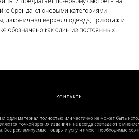
ницы и предлагает по-новому смотреть на
ейке бренда ключевыми категориями
ы, лаконичная верхняя одежда, трикотаж и
дке обозначено как один из постоянных
КОНТАКТЫ
и один материал полностью или частично не может быть испол
яются точкой зрения издания и не всегда совпадают с мнением
. Все рекламируемые товары и услуги имеют необходимые серт