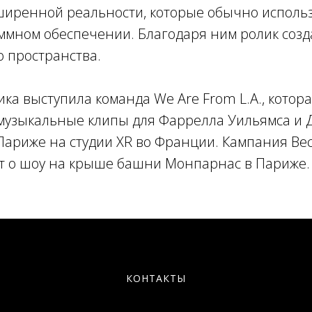
ширенной реальности, которые обычно использ
ммном обеспечении. Благодаря ним ролик созд
 пространства.
ка выступила команда We Are From L.A., котор
музыкальные клипы для Фаррелла Уильямса и 
Париже на студии XR во Франции. Кампания Ве
т о шоу на крыше башни Монпарнас в Париже.
КОНТАКТЫ