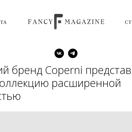
ОТА
СТ
й бренд Coperni предста
коллекцию расширенной
стью