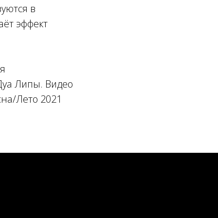
уются в
аёт эффект
ая
Дуа Липы. Видео
сна/Лето 2021