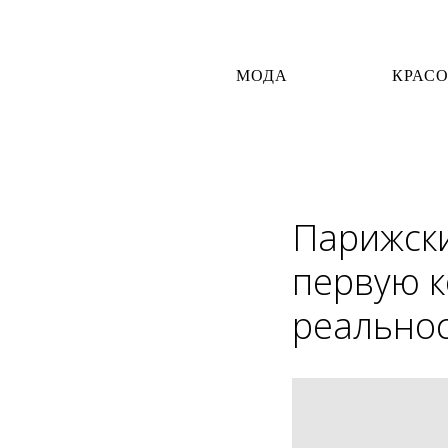
МОДА
КРАС
Парижски
первую 
реально