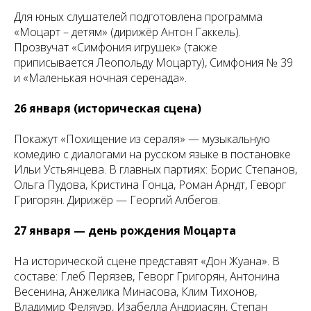
Для юных слушателей подготовлена программа
«Моцарт – детям» (дирижёр Антон Гаккель).
Прозвучат «Симфония игрушек» (также
приписывается Леопольду Моцарту), Симфония № 39
и «Маленькая ночная серенада».
26 января (историческая сцена)
Покажут «Похищение из сераля» — музыкальную
комедию с диалогами на русском языке в постановке
Ильи Устьянцева. В главных партиях: Борис Степанов,
Ольга Пудова, Кристина Гонца, Роман Арндт, Геворг
Григорян. Дирижёр — Георгий Албегов.
27 января — день рождения Моцарта
На исторической сцене представят «Дон Жуана». В
составе: Глеб Перязев, Геворг Григорян, Антонина
Весенина, Анжелика Минасова, Клим Тихонов,
Владимир Феляуэр, Изабелла Андриасян, Степан