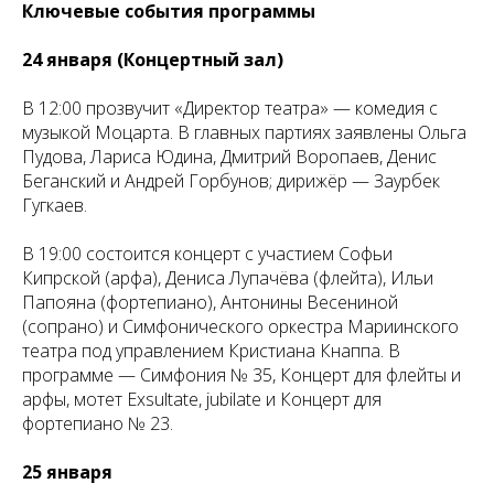
Ключевые события программы
24 января (Концертный зал)
В 12:00 прозвучит «Директор театра» — комедия с
музыкой Моцарта. В главных партиях заявлены Ольга
Пудова, Лариса Юдина, Дмитрий Воропаев, Денис
Беганский и Андрей Горбунов; дирижёр — Заурбек
Гугкаев.
В 19:00 состоится концерт с участием Софьи
Кипрской (арфа), Дениса Лупачёва (флейта), Ильи
Папояна (фортепиано), Антонины Весениной
(сопрано) и Симфонического оркестра Мариинского
театра под управлением Кристиана Кнаппа. В
программе — Симфония № 35, Концерт для флейты и
арфы, мотет
Exsultate, jubilate
и Концерт для
фортепиано № 23.
25 января