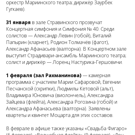
оркестр Мариинского театра; дирижёр Заурбек
Гугкаев).
31 января
в зале Стравинского прозвучат
Концертная симфония и Симфония № 40. Среди
солистов — Александр Левин (гобой), Виталий
Папырин (кларнет), Родион Толмачёв (фагот),
Александр Афанасьев (валторна). В Концертном зале
выступит Страдивари-ансамбль Мариинского театра;
солист и дирижёр — Лоренц Настурика-Гершовичи.
1 февраля (зал Рахманинова)
— камерная
программа с участием Марии Сафаровой, Евгении
Песчанской (скрипки), Людмилы Кетовой (альт),
Владимира Юновича (виолончель), Александра
Зайцева (флейта), Александра Рогозина (гобой) и
Александра Афанасьева (валторна). Заявлены
квартеты и квинтет Моцарта для этих составов.
В феврале в афише также указаны «Свадьба Фигаро»