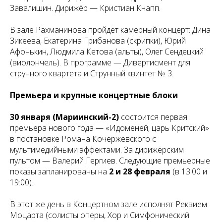
Завалишин. Дирижёр — Кристиан Кнапп.
В зале Рахманинова пройдёт камерный концерт: Дина
Зикеева, Екатерина Грибанова (скрипки), Юрий
Афонькин, Людмила Кетова (альты), Олег Сендецкий
(виолончель). В программе — Дивертисмент для
струнного квартета и Струнный квинтет № 3.
Премьера и крупные концертные блоки
30 января (Мариинский-2)
состоится первая
премьера нового года — «Идоменей, царь Критский»
в постановке Романа Кочержевского с
мультимедийными эффектами. За дирижёрским
пультом — Валерий Гергиев. Следующие премьерные
показы запланированы на
2 и 28 февраля
(в 13:00 и
19:00).
В этот же день в Концертном зале исполнят Реквием
Моцарта (солисты оперы, Хор и Симфонический