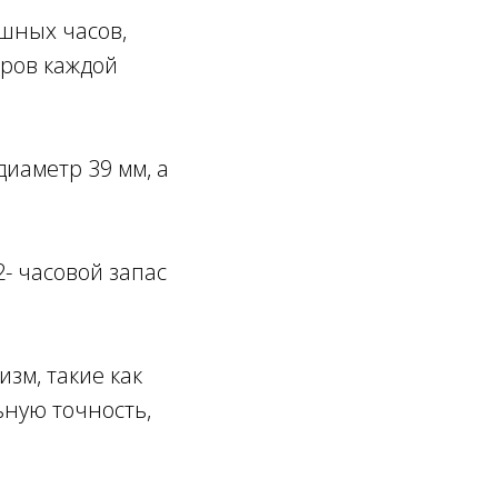
шных часов,
яров каждой
диаметр 39 мм, а
- часовой запас
зм, такие как
ьную точность,