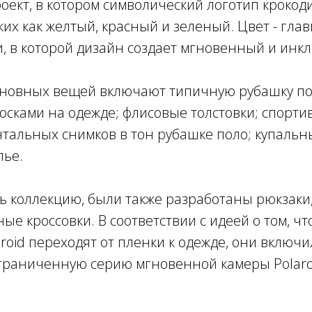
оект, в котором символический логотип крокод
аких как желтый, красный и зеленый. Цвет - гла
, в которой дизайн создает мгновенный и инк
сновных вещей включают типичную рубашку пол
осками на одежде; флисовые толстовки; спорти
тальных снимков в тон рубашке поло; купальн
лье.
 коллекцию, были также разработаны рюкзаки, 
ые кроссовки. В соответствии с идеей о том, чт
roid переходят от пленки к одежде, они включи
граниченную серию мгновенной камеры Polaroi