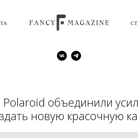
ОТА
СТ
и Polaroid объединили усил
здать новую красочную к