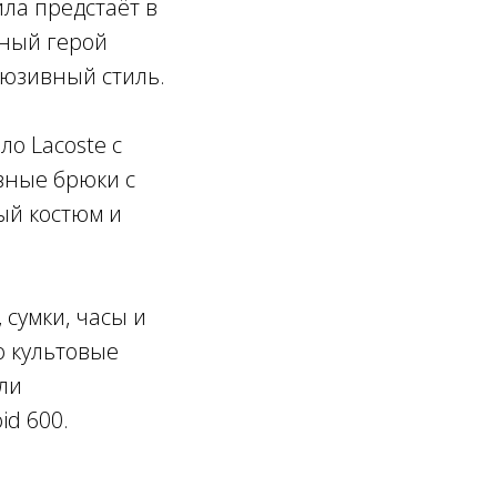
ила предстаёт в
вный герой
люзивный стиль.
о Lacoste с
вные брюки с
ый костюм и
сумки, часы и
о культовые
ли
d 600.