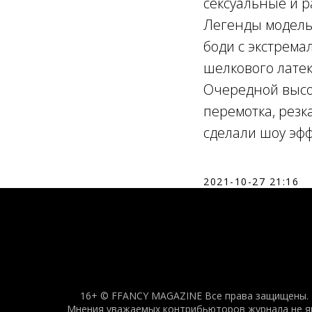
сексуальные и 
Легенды модельн
боди с экстрема
шелкового латек
Очередной высо
перемотка, резк
сделали шоу эф
2021-10-27 21:16
16+ © FFANCY MAGAZINE Все права защищены. Н
Мнения уважаемых контрибьюторов журнала не явл