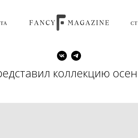
ОТА
СТ
редставил коллекцию осен