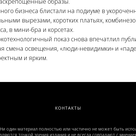
раскрепощенные образы.
ого бизнеса блистали на подиуме в укороченн
льными вырезами, коротких платьях, комбинезо
са, в мини-бра и корсетах.
котехнологичный показ снова впечатлил публи
ая смена освещения, «люди-невидимки» и «пад
фектным и ярким.
КОНТАКТЫ
и один материал полностью или частично не может быть испол
яются точкой зрения издания и не всегда совпадают с мнением