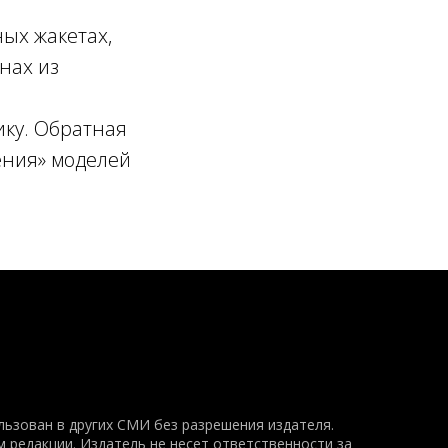
ых жакетах,
нах из
ку. Обратная
ения» моделей
ьзован в других СМИ без разрешения издателя.
 редакции. Издатель не несет ответственности за