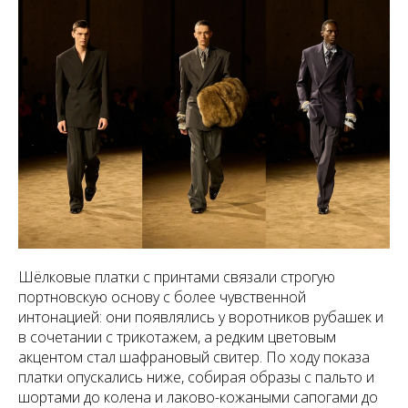
Шёлковые платки с принтами связали строгую
портновскую основу с более чувственной
интонацией: они появлялись у воротников рубашек и
в сочетании с трикотажем, а редким цветовым
акцентом стал шафрановый свитер. По ходу показа
платки опускались ниже, собирая образы с пальто и
шортами до колена и лаково-кожаными сапогами до