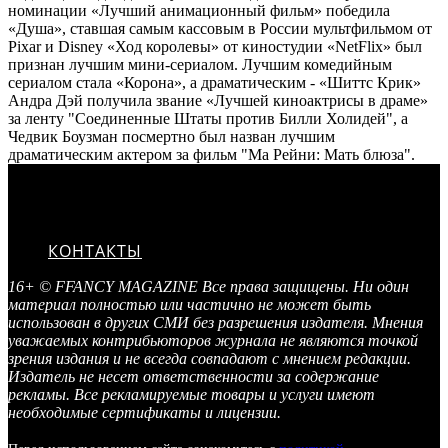
номинации «Лучший анимационный фильм» победила
«Душа», ставшая самым кассовым в России мультфильмом от
Pixar и Disney «Ход королевы» от киностудии «NetFlix» был
признан лучшим мини-сериалом. Лучшим комедийным
сериалом стала «Корона», а драматическим - «Шиттс Крик»
Андра Дэй получила звание «Лучшей киноактрисы в драме»
за ленту "Соединенные Штаты против Билли Холидей", а
Чедвик Боузман посмертно был назван лучшим
драматическим актером за фильм "Ма Рейни: Мать блюза".
КОНТАКТЫ
16+ © FFANCY MAGAZINE Все права защищены. Ни один
материал полностью или частично не может быть
использован в других СМИ без разрешения издателя. Мнения
уважаемых контрибьюторов журнала не являются точкой
зрения издания и не всегда совпадают с мнением редакции.
Издатель не несет ответственности за содержание
рекламы. Все рекламируемые товары и услуги имеют
необходимые сертификаты и лицензии.