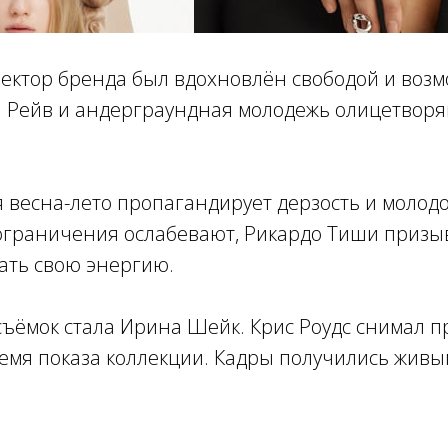
ектор бренда был вдохновлён свободой и воз
 Рейв и андерграундная молодежь олицетворя
 весна-лето пропагандирует дерзость и молодо
 ограничения ослабевают, Рикардо Тиши призы
ать свою энергию.
съёмок стала Ирина Шейк. Крис Роудс снимал 
емя показа коллекции. Кадры получились живы