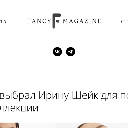
ОТА
СТ
 выбрал Ирину Шейк для п
ллекции