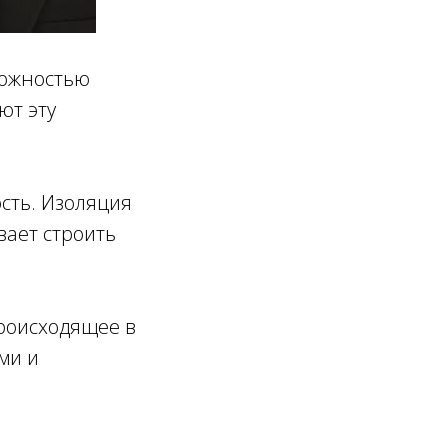
можностью
ют эту
сть. Изоляция
вает строить
происходящее в
ми и