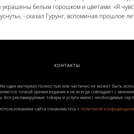
 украшены белым горошком и цветами. «Я чувс
уснуть», - сказал Гурунг, вспоминая прошлое ле
КОНТАКТЫ
и один материал полностью или частично не может быть испол
яются точкой зрения издания и не всегда совпадают с мнением
. Все рекламируемые товары и услуги имеют необходимые серт
использованием сайта ознакомьтесь с
политикой конфиденциал