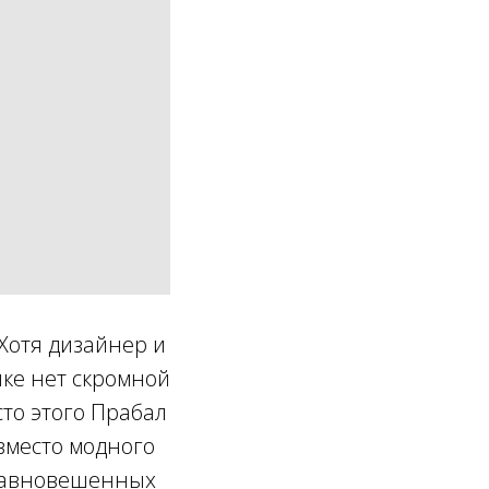
 Хотя дизайнер и
йке нет скромной
сто этого Прабал
вместо модного
уравновешенных