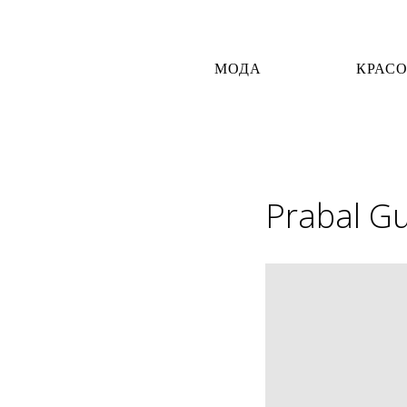
МОДА
КРАС
Prabal G