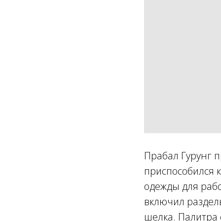
Прабал Гурунг пр
приспособился к
одежды для рабо
включил раздель
шелка. Палитра 