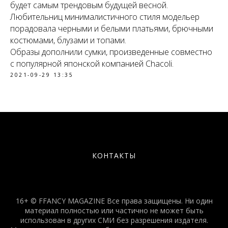
будет самым трендовым будущей весной.
Любительниц минималистичного стиля модельер
порадовала черными и белыми платьями, брючными
костюмами, блузами и топами.
Образы дополнили сумки, произведенные совместно
с популярной японской компанией Chacoli.
2021-09-29 13:35
КОНТАКТЫ
16+ © FFANCY MAGAZINE Все права защищены. Ни один
материал полностью или частично не может быть
использован в других СМИ без разрешения издателя.