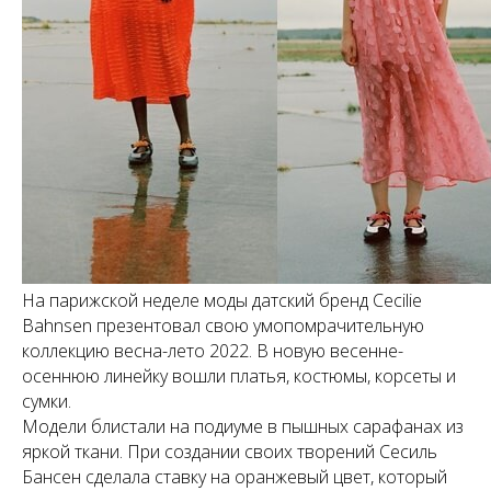
На парижской неделе моды датский бренд Cecilie
Bahnsen презентовал свою умопомрачительную
коллекцию весна-лето 2022. В новую весенне-
осеннюю линейку вошли платья, костюмы, корсеты и
сумки.
Модели блистали на подиуме в пышных сарафанах из
яркой ткани. При создании своих творений Сесиль
Бансен сделала ставку на оранжевый цвет, который