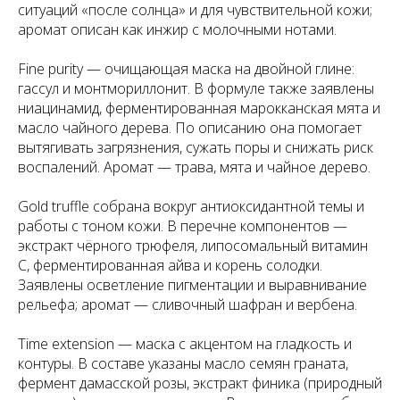
ситуаций «после солнца» и для чувствительной кожи;
аромат описан как инжир с молочными нотами.
Fine purity — очищающая маска на двойной глине:
гассул и монтмориллонит. В формуле также заявлены
ниацинамид, ферментированная марокканская мята и
масло чайного дерева. По описанию она помогает
вытягивать загрязнения, сужать поры и снижать риск
воспалений. Аромат — трава, мята и чайное дерево.
Gold truffle собрана вокруг антиоксидантной темы и
работы с тоном кожи. В перечне компонентов —
экстракт чёрного трюфеля, липосомальный витамин
C, ферментированная айва и корень солодки.
Заявлены осветление пигментации и выравнивание
рельефа; аромат — сливочный шафран и вербена.
Time extension — маска с акцентом на гладкость и
контуры. В составе указаны масло семян граната,
фермент дамасской розы, экстракт финика (природный